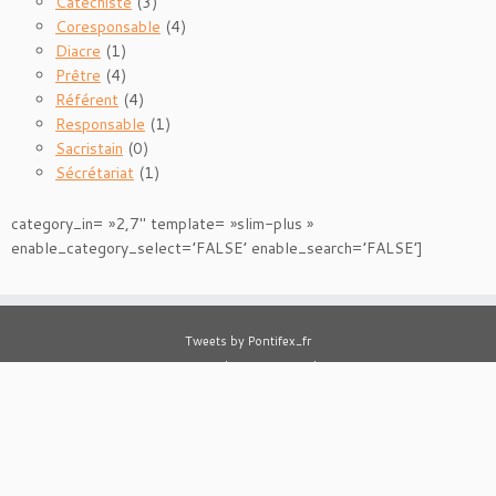
Catéchiste
(3)
Coresponsable
(4)
Diacre
(1)
Prêtre
(4)
Référent
(4)
Responsable
(1)
Sacristain
(0)
Sécrétariat
(1)
category_in= »2,7″ template= »slim-plus »
enable_category_select=’FALSE’ enable_search=’FALSE’]
Tweets by Pontifex_fr
Tweets by AELF_officiel
Tweets by cathobel
·
© 2025
Joseph Cardijn
·
Designed by
UP Joseph Cardijn
·