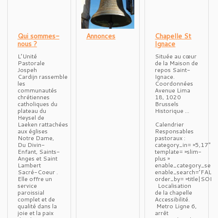
Qui sommes-
Annonces
Chapelle St
nous ?
Ignace
L’Unité
Située au cœur
Pastorale
de la Maison de
Jospeh
repos Saint-
Cardijn rassemble
Ignace.
les
Coordonnées
communautés
Avenue Lima
chrétiennes
18, 1020
catholiques du
Brussels
plateau du
Historique …
Heysel de
Laeken rattachées
Calendrier
aux églises
Responsables
Notre Dame,
pastoraux :
Du Divin-
category_in= »5,17″
Enfant, Saints-
template= »slim-
Anges et Saint
plus »
Lambert
enable_category_sele
Sacré-Coeur .
enable_search=’FALS
Elle offre un
order_by= »title|SOR
service
Localisation
paroissial
de la chapelle
complet et de
Accessibilité.
qualité dans la
Metro Ligne 6,
joie et la paix
arrêt