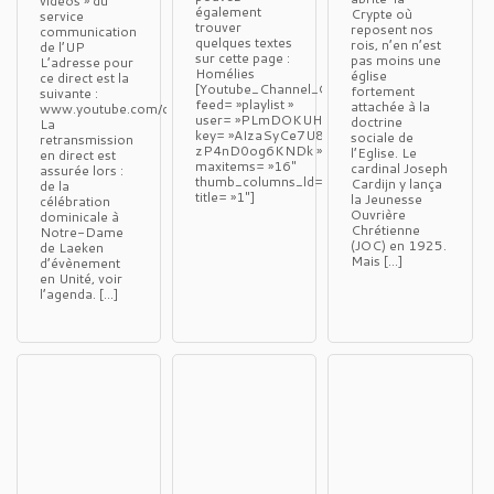
vidéos » du
également
Crypte où
service
trouver
reposent nos
communication
quelques textes
rois, n’en n’est
de l’UP
sur cette page :
pas moins une
L’adresse pour
Homélies
église
ce direct est la
[Youtube_Channel_Gallery
fortement
suivante :
feed= »playlist »
attachée à la
www.youtube.com/c/JosephcardijnBe.
user= »PLmDOKUHIRrMUxN60tIqOV2LAyNJV
doctrine
La
key= »AIzaSyCe7U8prdMAnM4WH4WZh-
sociale de
retransmission
zP4nD0og6KNDk »
l’Eglise. Le
en direct est
maxitems= »16″
cardinal Joseph
assurée lors :
thumb_columns_ld= »2″
Cardijn y lança
de la
title= »1″]
la Jeunesse
célébration
Ouvrière
dominicale à
Chrétienne
Notre-Dame
(JOC) en 1925.
de Laeken
Mais […]
d’évènement
en Unité, voir
l’agenda. […]