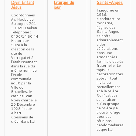
Divin Enfant
Liturgie du
Saints-Anges
Jésus
jour
Inaugurée en
1986,
Coordonnées
d’architecture
Av. Houba de
moderne,
Strooper, 761
l’église des
– 1020 Laeken
Saints Anges
Téléphone :
se prête
0456/14.80.44
admirablement
Historique
à des
Suite à la
célébrations
création de la
dans une
cité du
atmosphère
Verregat et à
familiale et très
l’établissement,
fraternelle. Le
dans la rue du
tapis, la
même nom, de
décoration très
l’école
sobre… tout
communale
invite au
no30 par la
recueillement
Ville de
et à la prière.
Bruxelles, le
Ce n’est pas
cardinal Van
sans raison
Roey charge le
qu’un groupe
20 Décembre
de prière y a
1928 l’abbé
trouvé refuge
Albert
pour ses
Coessens de
réunions
créer dans […]
hebdomadaires
et que […]