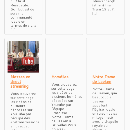
du Christ
Stuyvenbergh
Ressuscité.
(9 min) Tram
Son but est de
Tram 19 et 7,
servir la
[…]
communauté
locale en
termes de vie,la
[…]
Messes en
Homélies
Notre Dame
direct
de Laeken
Vous trouverez
streaming
sur cette page
Notre-Dame
les vidéos de
de Laeken, que
Vous trouverez
plusieurs homélies
beaucoup à
sur cette page
déposées sur
Laeken
les vidéos de
Youtube par
appellent
plusieurs
l’équipe
l’Eglise royale
déposées sur
:Paroisse
en raison de sa
YouTube par
Notre-Dame
mitoyenneté
l’équipe des
de Laeken à
avec la chapelle
« retransmissions
Bruxelles Vous
royale qui
en direct et
pouvez-
abrite la