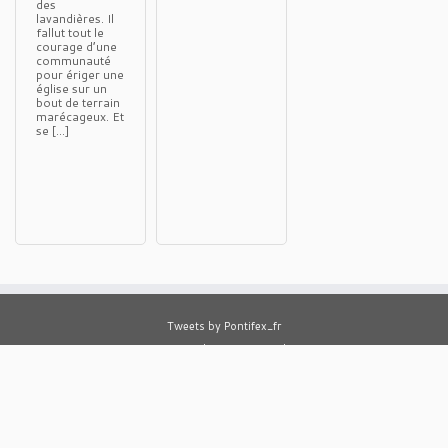
des
lavandières. Il
fallut tout le
courage d’une
communauté
pour ériger une
église sur un
bout de terrain
marécageux. Et
se […]
Tweets by Pontifex_fr
Tweets by AELF_officiel
Tweets by cathobel