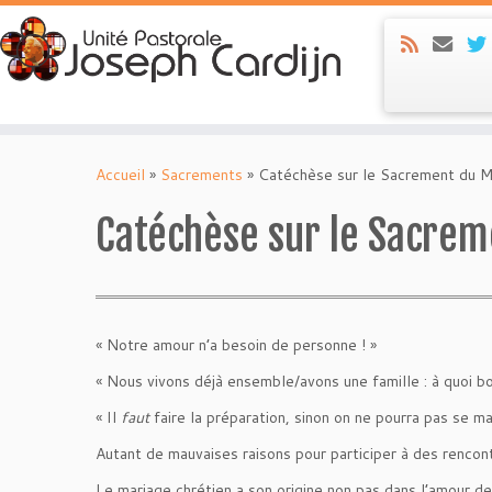
Skip
to
Accueil
»
Sacrements
»
Catéchèse sur le Sacrement du M
content
Catéchèse sur le Sacre
« Notre amour n’a besoin de personne ! »
« Nous vivons déjà ensemble/avons une famille : à quoi bo
« Il
faut
faire la préparation, sinon on ne pourra pas se mari
Autant de mauvaises raisons pour participer à des renco
Le mariage chrétien a son origine non pas dans l’amour d