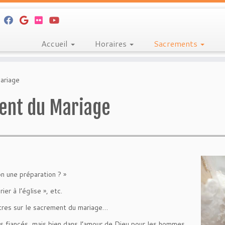
Accueil
Horaires
Sacrements
ariage
ment du Mariage
n une préparation ? »
er à l’église », etc.
ntres sur le sacrement du mariage…
es fiancés, mais bien dans l’amour de Dieu pour les hommes,