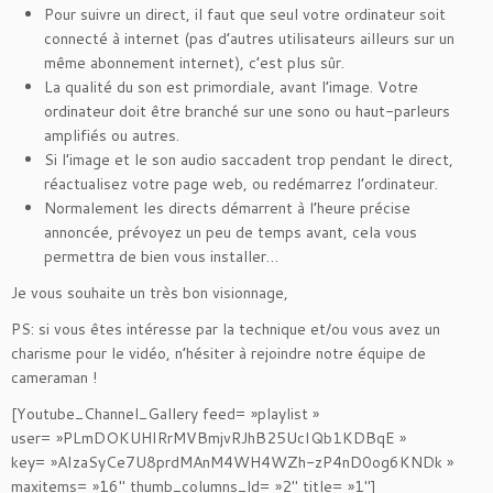
Pour suivre un direct, il faut que seul votre ordinateur soit
connecté à internet (pas d’autres utilisateurs ailleurs sur un
même abonnement internet), c’est plus sûr.
La qualité du son est primordiale, avant l’image. Votre
ordinateur doit être branché sur une sono ou haut-parleurs
amplifiés ou autres.
Si l’image et le son audio saccadent trop pendant le direct,
réactualisez votre page web, ou redémarrez l’ordinateur.
Normalement les directs démarrent à l’heure précise
annoncée, prévoyez un peu de temps avant, cela vous
permettra de bien vous installer…
Je vous souhaite un très bon visionnage,
PS: si vous êtes intéresse par la technique et/ou vous avez un
charisme pour le vidéo, n’hésiter à rejoindre notre équipe de
cameraman !
[Youtube_Channel_Gallery feed= »playlist »
user= »PLmDOKUHIRrMVBmjvRJhB25UcIQb1KDBqE »
key= »AIzaSyCe7U8prdMAnM4WH4WZh-zP4nD0og6KNDk »
maxitems= »16″ thumb_columns_ld= »2″ title= »1″]