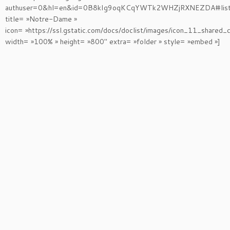
authuser=0&hl=en&id=0B8kIg9oqKCqYWTk2WHZjRXNEZDA#list
title= »Notre-Dame »
icon= »https://ssl.gstatic.com/docs/doclist/images/icon_11_shared_c
width= »100% » height= »800″ extra= »folder » style= »embed »]