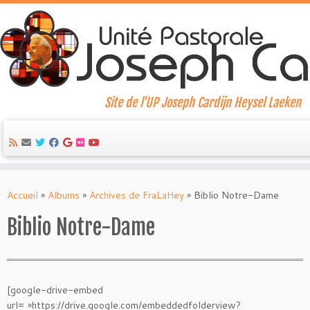
Site de l'UP Joseph Cardijn Heysel Laeken
Skip
to
Accueil
»
Albums
»
Archives de FraLaHey
»
Biblio Notre-Dame
content
Biblio Notre-Dame
[google-drive-embed
url= »https://drive.google.com/embeddedfolderview?