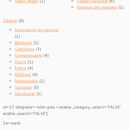
Saints Anges
(1)
Équipe Pastorale
(6)
Visiteurs des malades
(1)
Général
(8)
Assistant(e) en pastoral
(1)
Bénévole
(1)
Catéchiste
(3)
Coresponsable
(4)
Diacre
(1)
Prêtre
(4)
Référent
(4)
Responsable
(1)
Sacristain
(0)
Sécrétariat
(1)
id=17 template= »slim-plus » enable_category_select=’FALSE’
enable_search=’FALSE’]
1er mardi