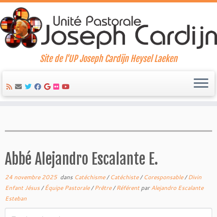
Site de l'UP Joseph Cardijn Heysel Laeken
Skip
to
content
Abbé Alejandro Escalante E.
24 novembre 2025
dans
Catéchisme
/
Catéchiste
/
Coresponsable
/
Divin
Enfant Jésus
/
Équipe Pastorale
/
Prêtre
/
Référent
par
Alejandro Escalante
Esteban