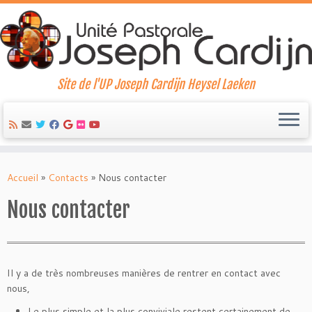
Site de l'UP Joseph Cardijn Heysel Laeken
Skip
to
Accueil
»
Contacts
»
Nous contacter
content
Nous contacter
Il y a de très nombreuses manières de rentrer en contact avec
nous,
Le plus simple et la plus conviviale restent certainement de