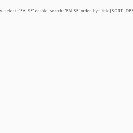
ory_select=’FALSE’ enable_search=’FALSE’ order_by=’title|SORT_DE