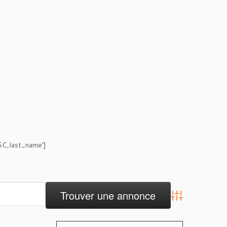
SC,last_name’]
Advanced Search