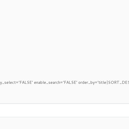
ory_select=’FALSE’ enable_search=’FALSE’ order_by=’title|SORT_DE