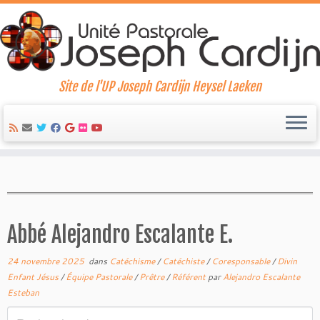
Site de l'UP Joseph Cardijn Heysel Laeken
Skip
to
content
Abbé Alejandro Escalante E.
24 novembre 2025
dans
Catéchisme
/
Catéchiste
/
Coresponsable
/
Divin
Enfant Jésus
/
Équipe Pastorale
/
Prêtre
/
Référent
par
Alejandro Escalante
Esteban