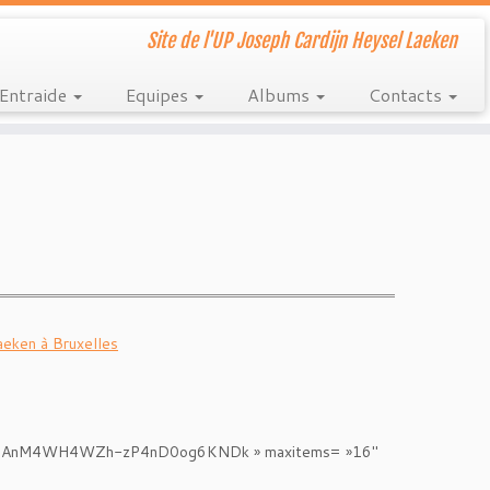
Site de l'UP Joseph Cardijn Heysel Laeken
Entraide
Equipes
Albums
Contacts
eken à Bruxelles
prdMAnM4WH4WZh-zP4nD0og6KNDk » maxitems= »16″