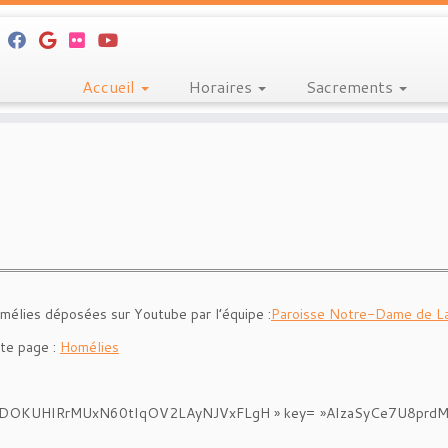
Accueil
Horaires
Sacrements
omélies déposées sur Youtube par l’équipe :
Paroisse Notre-Dame de La
te page :
Homélies
r= »PLmDOKUHIRrMUxN60tIqOV2LAyNJVxFLgH » key= »AIzaSyCe7U8