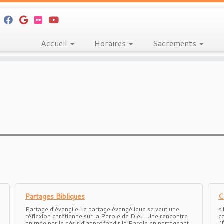
Accueil
Horaires
Sacrements
Partages Bibliques
C
Partage d’évangile Le partage évangélique se veut une
« 
réflexion chrétienne sur la Parole de Dieu. Une rencontre
c
animée par le désir d’approfondir la Parole en partageant
l