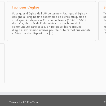
Fabriques d’église
S
Fabriques d’église de l’UP Le terme « Fabrique d’Église »
T
désigne à l’origine une assemblée de clercs auxquels se
s
sont ajoutés, depuis le Concile de Trente (1545-1563),
d
des laïcs, chargés de l’administration des biens de la
c
communauté pa­roissiale. En Belgique, les fabriques
n
d’église, expression utili­sée pour le culte catholique ont été
c
créées par des dispositions […]
r
Tweets by AELF_officiel
T