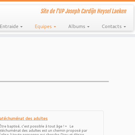
Site de l'UP Joseph Cardijn Heysel Laeken
Entraide
Equipes
Albums
Contacts
atéchuménat des adultes
Être baptisé, c’est possible à tout âge ! » Le
atéchuménat des adultes est un chemin proposé par
’Église à toute personne qui cherche Dieu et désire