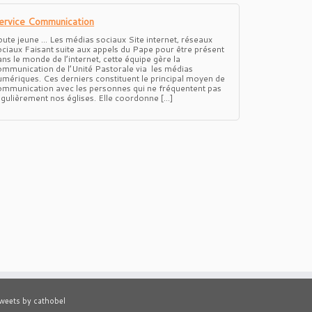
ervice Communication
oute jeune … Les médias sociaux Site internet, réseaux
ociaux Faisant suite aux appels du Pape pour être présent
ans le monde de l’internet, cette équipe gère la
ommunication de l’Unité Pastorale via les médias
umériques. Ces derniers constituent le principal moyen de
ommunication avec les personnes qui ne fréquentent pas
égulièrement nos églises. Elle coordonne […]
weets by cathobel