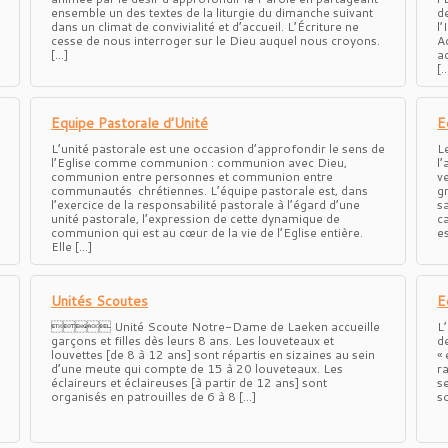
ensemble un des textes de la liturgie du dimanche suivant
d
dans un climat de convivialité et d’accueil. L’Écriture ne
l’
cesse de nous interroger sur le Dieu auquel nous croyons.
A
[…]
a
[
Equipe Pastorale d’Unité
E
L’unité pastorale est une occasion d’approfondir le sens de
L
l’Eglise comme communion : communion avec Dieu,
l
communion entre personnes et communion entre
ve
communautés chrétiennes. L’équipe pastorale est, dans
g
l’exercice de la responsabilité pastorale à l’égard d’une
s
unité pastorale, l’expression de cette dynamique de
ca
communion qui est au cœur de la vie de l’Eglise entière.
e
Elle […]
Unités Scoutes
E
 Unité Scoute Notre-Dame de Laeken accueille
L
garçons et filles dès leurs 8 ans. Les louveteaux et
d
louvettes [de 8 à 12 ans] sont répartis en sizaines au sein
«
d’une meute qui compte de 15 à 20 louveteaux. Les
r
éclaireurs et éclaireuses [à partir de 12 ans] sont
s
organisés en patrouilles de 6 à 8 […]
s