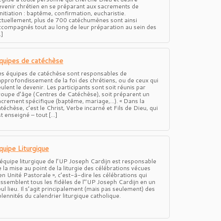
evenir chrétien en se préparant aux sacrements de
Initiation : baptême, confirmation, eucharistie.
ctuellement, plus de 700 catéchumènes sont ainsi
ccompagnés tout au long de leur préparation au sein des
…]
quipes de catéchèse
es équipes de catéchèse sont responsables de
’approfondissement de la foi des chrétiens, ou de ceux qui
ulent le devenir. Les participants sont soit réunis par
roupe d’âge (Centres de Catéchèse), soit préparent un
acrement spécifique (baptême, mariage,…). « Dans la
téchèse, c’est le Christ, Verbe incarné et Fils de Dieu, qui
st enseigné – tout […]
quipe Liturgique
’équipe liturgique de l’UP Joseph Cardijn est responsable
e la mise au point de la liturgie des célébrations vécues
 en Unité Pastorale », c’est-à-dire les célébrations qui
assemblent tous les fidèles de l’’UP Joseph Cardijn en un
eul lieu. Il s’agit principalement (mais pas seulement) des
olennités du calendrier liturgique catholique.