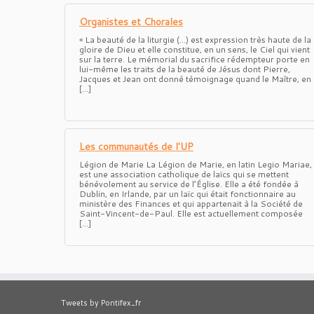
Organistes et Chorales
« La beauté de la liturgie (…) est expression très haute de la
gloire de Dieu et elle constitue, en un sens, le Ciel qui vient
sur la terre. Le mémorial du sacrifice rédempteur porte en
lui-même les traits de la beauté de Jésus dont Pierre,
Jacques et Jean ont donné témoignage quand le Maître, en
[…]
Les communautés de l'UP
Légion de Marie La Légion de Marie, en latin Legio Mariae,
est une association catholique de laïcs qui se mettent
bénévolement au service de l’Église. Elle a été fondée à
Dublin, en Irlande, par un laïc qui était fonctionnaire au
ministère des Finances et qui appartenait à la Société de
Saint-Vincent-de-Paul. Elle est actuellement composée
[…]
Tweets by Pontifex_fr