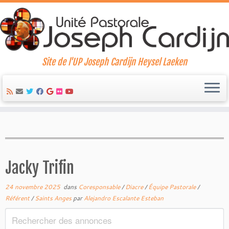
Site de l'UP Joseph Cardijn Heysel Laeken
Skip
to
content
Jacky Trifin
24 novembre 2025
dans
Coresponsable
/
Diacre
/
Équipe Pastorale
/
Référent
/
Saints Anges
par
Alejandro Escalante Esteban