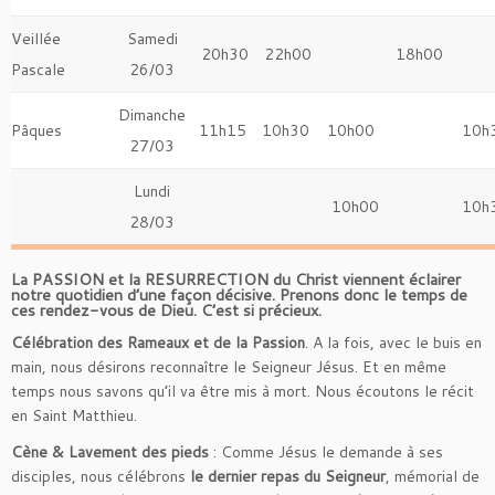
Veillée
Samedi
20h30
22h00
18h00
Pascale
26/03
Dimanche
Pâques
11h15
10h30
10h00
10h
27/03
Lundi
10h00
10h
28/03
La PASSION et la RESURRECTION du Christ viennent éclairer
notre quotidien d’une façon décisive. Prenons donc le temps de
ces rendez-vous de Dieu. C’est si précieux.
Célébration des Rameaux et de la Passion
. A la fois, avec le buis en
main, nous désirons reconnaître le Seigneur Jésus. Et en même
temps nous savons qu’il va être mis à mort. Nous écoutons le récit
en Saint Matthieu.
Cène & Lavement des pieds
: Comme Jésus le demande à ses
disciples, nous célébrons
le dernier repas du Seigneur
, mémorial de