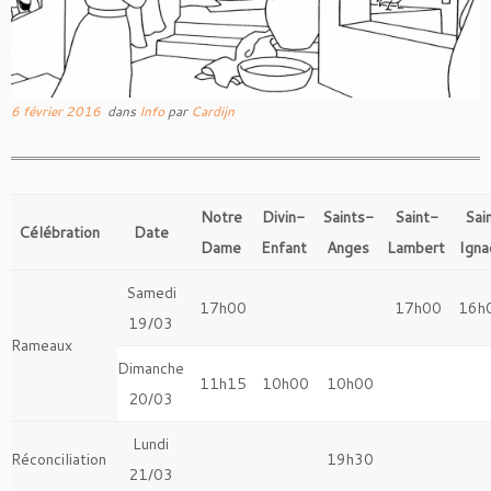
6 février 2016
dans
Info
par
Cardijn
Notre
Divin-
Saints-
Saint-
Sai
Célébration
Date
Dame
Enfant
Anges
Lambert
Igna
Samedi
17h00
17h00
16h
19/03
Rameaux
Dimanche
11h15
10h00
10h00
20/03
Lundi
Réconciliation
19h30
21/03