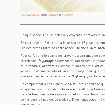
6 février 2016
dans
Articles
par
Cardijn
Chaque année, l’Église offre aux croyants, à travers le c
En cette Année Sainte de la Miséricorde, l’Église prés
l’un des temps forts de cette année jubilaire à vivre int
Pour ce faire, elle convie les croyants à un temps de con
chrétienne :
le partage
«
Pour toi, quand tu fais l’aumône
te le rendra »,
la prière
«
Pour toi, quand tu pries, retire
jeûnes, , parfume ta tête et lave ton visage, pour que ton
pratique pénitentielle sérieuse de l’Eglise qui, cette anné
En complément à ces signes, le Saint Père « demande que 
et spirituelle ». Et à plus forte raison, pendant ce temps 
dans le témoignage de signes concrets comme Jésus lui-mê
certainement l’indulgence jubilaire. D’où l’engagement à v
personne…. »