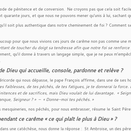
iode de pénitence et de conversion. Ne croyons pas que cela soit facil
quarante jours, et que nous ne pouvons mener qu’unis à lui, sachant qu’i
’il soit plus authentique dans notre cheminement de foi ? Comment se l
aucoup pour que nous vivions ces jours de carême non pas comme une m
ettant de toucher du doigt sa tendresse afin que notre foi se renforce
gnement, qu’il donne à travers un langage simple, que je ne peux m’empê
.
 de Dieu qui accueille, console, pardonne et relève ?
éricorde qui nous dépasse, le pape François affirme, dans une de ses 
tes faiblesses, de tes péchés, de tes fatigues, je te donnerai la force.
nitences et de sacrifices, mais Dieu voulait de lui davantage. « Seigne
 manque, Seigneur ? » – « Donne-moi tes péchés. »
 mesquineries, nos péchés, pour nous embrasser, résume le Saint Père
pendant ce carême « ce qui plaît le plus à Dieu » ?
, dans une catéchèse, nous donne la réponse : St Ambroise, un des pères 