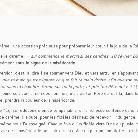
arême, une occasion précieuse pour préparer leur cœur à la joie de la Ré
ente le carême
– qui commence le mercredi des cendres, 10 février 2
ensément
sous le signe de la miséricorde
.
version, c’est-à-dire à se tourner vers Dieu et vers autrui en s’appuyan
, que ta main gauche ignore ce que fait ta main droite, afin que ton a
-toi dans ta chambre, ferme sur toi la porte, et prie ton Père qui est l
 jeûne soit connu, non des hommes, mais de ton Père qui est là, dans le 
e, prendra la couleur de la miséricorde.
l’Église redécouvre en ce temps jubilaire, la richesse contenue dans 
de carême. Il ajoute, pour les fidèles désireux de recevoir l’indulgence,
me nous l’a enseigné. Chaque fois qu’un fidèle vivra l’une ou plusieur
ivre de la miséricorde pour obtenir la grâce du pardon complet et total 