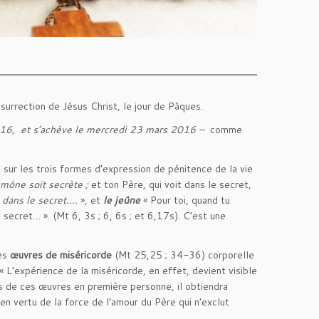
surrection de Jésus Christ, le jour de Pâques.
016, et s’achève le mercredi 23 mars 2016 –
comme
t sur les trois formes d’expression de pénitence de la vie
umône soit secrète ;
et ton Père, qui voit dans le secret,
à, dans le secret….
», et
le jeûne
« Pour toi, quand tu
secret… ». (Mt 6, 3s ; 6, 6s ; et 6,17s). C’est une
les
œuvres de miséricorde
(Mt 25,25 ; 34-36) corporelle
 « L’expérience de la miséricorde, en effet, devient visible
s de ces œuvres en première personne, il obtiendra
en vertu de la force de l’amour du Père qui n’exclut