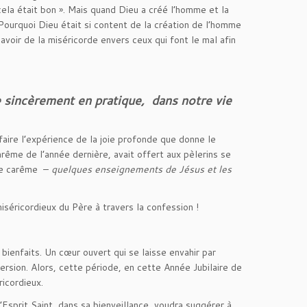
e cela était bon ». Mais quand Dieu a créé l’homme et la
? Pourquoi Dieu était si content de la création de l’homme
, avoir de la miséricorde envers ceux qui font le mal afin
e sincèrement en pratique, dans notre vie
aire l’expérience de la joie profonde que donne le
ême de l’année dernière, avait offert aux pèlerins se
 le carême –
quelques enseignements de Jésus
et les
séricordieux du Père à travers la confession !
ienfaits. Un cœur ouvert qui se laisse envahir par
ersion. Alors, cette période, en cette Année Jubilaire de
icordieux.
Esprit Saint, dans sa bienveillance, voudra suggérer à