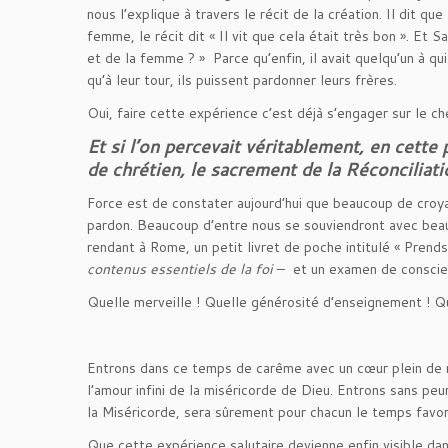
nous l’explique à travers le récit de la création. Il dit q
femme, le récit dit « Il vit que cela était très bon ». Et 
et de la femme ? » Parce qu’enfin, il avait quelqu’un à qui 
qu’à leur tour, ils puissent pardonner leurs frères.
Oui, faire cette expérience c’est déjà s’engager sur le ch
Et si l’on percevait véritablement, en cett
de chrétien, le sacrement de la Réconciliat
Force est de constater aujourd’hui que beaucoup de croya
pardon. Beaucoup d’entre nous se souviendront avec beauc
rendant à Rome, un petit livret de poche intitulé « Pren
contenus essentiels de la foi
– et un examen de conscien
Quelle merveille ! Quelle générosité d’enseignement ! Qu
Entrons dans ce temps de carême avec un cœur plein de re
l’amour infini de la miséricorde de Dieu. Entrons sans peu
la Miséricorde, sera sûrement pour chacun le temps favo
Que cette expérience salutaire devienne enfin visible dan