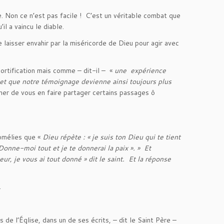
e. Non ce n’est pas facile ! C’est un véritable combat que
l a vaincu le diable.
aisser envahir par la miséricorde de Dieu pour agir avec
ortification mais comme – dit-il – «
une expérience
 et que notre témoignage devienne ainsi toujours plus
cher de vous en faire partager certains passages ô
homélies que «
Dieu répète : « je suis ton Dieu qui te tient
 Donne-moi tout et je te donnerai la paix ». » Et
ur, je vous ai tout donné » dit le saint. Et la réponse
.
de l’Église, dans un de ses écrits, – dit le Saint Père –