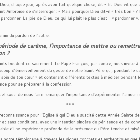
ue Dieu, chaque jour, après avoir fait quelque chose, dit « Et Dieu vit qu
Saint Ambroise de s’interroger : « Mais pourquoi Dieu dit-il « très bon » 
pardonner. La joie de Dieu, ce qui lui plaît le plus c’est : « pardonner »
emin du pardon de l’autre.
e période de carême, l’importance de mettre ou remettr
ion ?
nts boudent ce sacrement. Le Pape François, par contre, nous invite à f
oup d’émerveillement du geste de notre Saint Père qui, pendant le car
ds soin de ton cœur » et contenant différents textes à méditer pendant
ce pour se préparer à la confession.
el souci de nous faire remarquer l’importance d’expérimenter l’amour mi
***
connaissance pour l’Eglise à qui Dieu a suscité cette Année Sainte de b
r et sans conditions, avec une intention sincère de pénitence et de conv
rable d’une expérience profonde de la présence du Père tendre et misér
s notre témoignage à travers les signes concrets et authentiques que l’