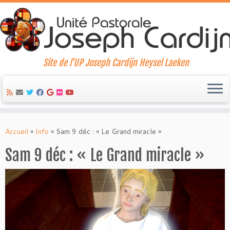
Site de l'UP Joseph Cardijn Heysel Laeken
Skip
to
Accueil
»
Info
»
Sam 9 déc : « Le Grand miracle »
content
Sam 9 déc : « Le Grand miracle »