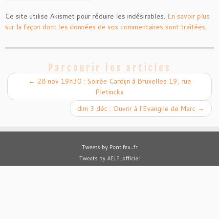
Ce site utilise Akismet pour réduire les indésirables.
En savoir plus
sur la façon dont les données de vos commentaires sont traitées
.
Parcourir les articles
←
28 nov 19h30 : Soirée Cardijn à Bruxelles 19, rue
Pletinckx
dim 3 déc : Ouvrir à l’Evangile de Marc
→
Tweets by Pontifex_fr
Tweets by AELF_officiel
Tweets by cathobel
·
© 2025
Joseph Cardijn
·
Designed by
UP Joseph Cardijn
·