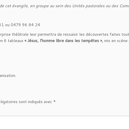
e de cet évangile, en groupe au sein des Unités pastorales ou des Co
61 ou 0479 96 84 24
rprise théâtrale leur permettra de ressaisir les découvertes faites tou
 en 6 tableaux
« Jésus, l’homme libre dans les tempêtes »,
mis en scène p
anisation.
ligatoires sont indiqués avec
*