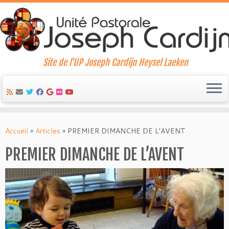
Site de l'UP Joseph Cardijn Heysel Laeken
Skip
to
Accueil
»
Articles
»
PREMIER DIMANCHE DE L’AVENT
content
PREMIER DIMANCHE DE L’AVENT