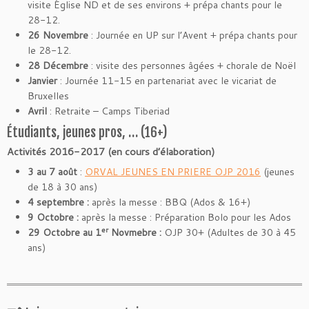
visite Église ND et de ses environs + prépa chants pour le
28-12.
26 Novembre
: Journée en UP sur l’Avent + prépa chants pour
le 28-12.
28 Décembre
: visite des personnes âgées + chorale de Noël
Janvier
: Journée 11-15 en partenariat avec le vicariat de
Bruxelles
Avril
: Retraite – Camps Tiberiad
Étudiants, jeunes pros, … (16+)
Activités 2016-2017 (en cours d’élaboration)
3 au 7 août
:
ORVAL JEUNES EN PRIERE OJP 2016
(jeunes
de 18 à 30 ans)
4 septembre :
après la messe : BBQ (Ados & 16+)
9 Octobre :
après la messe : Préparation Bolo pour les Ados
er
29 Octobre au 1
Novmebre :
OJP 30+ (Adultes de 30 à 45
ans)