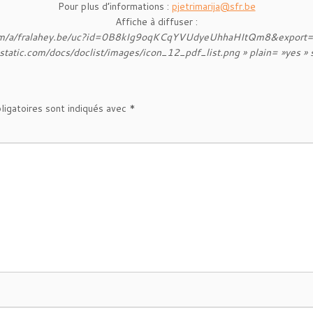
Pour plus d’informations :
pjetrimarija@sfr.be
Affiche à diffuser :
com/a/fralahey.be/uc?id=0B8kIg9oqKCqYVUdyeUhhaHItQm8&export=do
gstatic.com/docs/doclist/images/icon_12_pdf_list.png » plain= »yes »
ligatoires sont indiqués avec
*