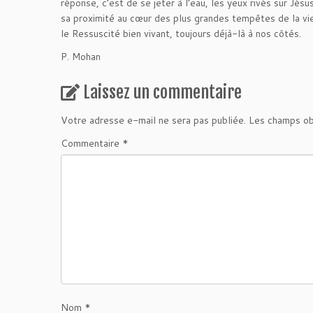
réponse, c’est de se jeter à l’eau, les yeux rivés sur Jésu
sa proximité au cœur des plus grandes tempêtes de la vie.
le Ressuscité bien vivant, toujours déjà-là à nos côté
P. Mohan
Laissez un commentaire
Votre adresse e-mail ne sera pas publiée.
Les champs ob
Commentaire
*
Nom
*