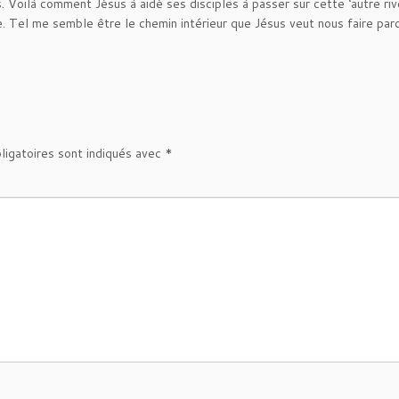
s. Voilà comment Jésus à aidé ses disciples à passer sur cette ‘autre riv
 Tel me semble être le chemin intérieur que Jésus veut nous faire parcou
s.
ligatoires sont indiqués avec
*