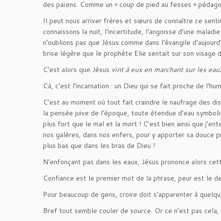
des païens. Comme un « coup de pied au fesses » pédagogiqu
Il peut nous arriver frères et sœurs de connaître ce sen
connaissons la nuit, l’incertitude, l’angoisse d’une mala
n’oublions pas que Jésus comme dans l’évangile d’aujourd’
brise légère que le prophète Elie sentait sur son visage d
C’est alors que Jésus
vint à eux en marchant sur les eau
Cà, c’est l’incarnation : un Dieu qui se fait proche de l’h
C’est au moment où tout fait craindre le naufrage des disc
la pensée juive de l’époque, toute étendue d’eau symbolis
plus fort que le mal et la mort ! C’est bien ainsi que j’en
nos galères, dans nos enfers, pour y apporter sa douce p
plus bas que dans les bras de Dieu !
N’enfonçant pas dans les eaux, Jésus prononce alors cet
Confiance est le premier mot de la phrase, peur est le der
Pour beaucoup de gens, croire doit s’apparenter à quelqu
Bref tout semble couler de source. Or ce n’est pas cela,