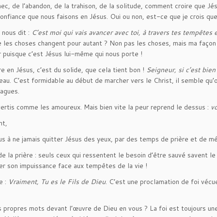
chec, de l’abandon, de la trahison, de la solitude, comment croire que 
 confiance que nous faisons en Jésus. Oui ou non, est-ce que je crois q
l nous dit :
C’est moi qui vais avancer avec toi, à travers tes tempêtes et
 les choses changent pour autant ? Non pas les choses, mais ma façon d
er puisque c’est Jésus lui-même qui nous porte !
re en Jésus, c’est du solide, que cela tient bon !
Seigneur, si c’est bien
 l’eau. C’est formidable au début de marcher vers le Christ, il semble q
vagues.
ertis comme les amoureux. Mais bien vite la peur reprend le dessus :
vo
nt,
nous à ne jamais quitter Jésus des yeux, par des temps de prière et de m
i de la prière : seuls ceux qui ressentent le besoin d’être sauvé savent 
rier son impuissance face aux tempêtes de la vie !
e :
Vraiment, Tu es le Fils de Dieu
. C’est une proclamation de foi vécue
 propres mots devant l’œuvre de Dieu en vous ? La foi est toujours un