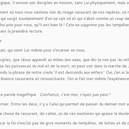
e, Il envoie ses disciples en mission, sans Lui physiquement, mais avec 
timent où nous nous sentons loin du rivage rassurant de nos repères, où
die qui surgit soudainement d’on ne sait où et qui s’abat comme un coup
hui prie pour nous, qu’Il est bien là ! Cela ne supprime pas les tempête
ans la première lecture.
x
.
umain, qui vient Lui-même pour s’incarner en nous.
iples, que Jésus apparaît au milieu des eaux, que dis-je non pas ‘au mil
e les puissances du mal et de la mort, on peut voir dans la marche de Jé
tends la phrase de notre credo ‘il est descendu aux enfers.’ Oui, j’en ai 
résence rassurante et ressuscitante. J’en ai fait moi-même l’expérience
te parole magnifique :
Confiance, c’est moi, n’ayez pas peur
!
nier. Entre les deux, il y a Celui qui permet de passer du dernier mot au
e chose de rassurant, de calme, un de ces exutoires qui apaise la doul
 car la foi n’exclut pas de gros moments de tempêtes, de luttes et de 