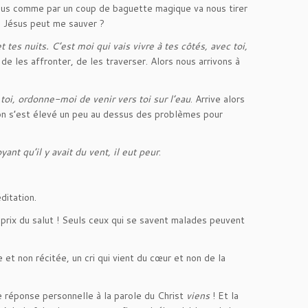
Jésus comme par un coup de baguette magique va nous tirer
ue Jésus peut me sauver ?
 tes nuits. C’est moi qui vais vivre à tes côtés, avec toi,
e les affronter, de les traverser. Alors nous arrivons à
 toi, ordonne-moi de venir vers toi sur l’eau
. Arrive alors
u’on s’est élevé un peu au dessus des problèmes pour
yant qu’il y avait du vent, il eut peur
.
éditation.
le prix du salut ! Seuls ceux qui se savent malades peuvent
 et non récitée, un cri qui vient du cœur et non de la
e réponse personnelle à la parole du Christ
viens
! Et la