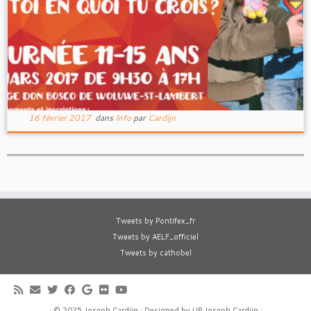
16 février 2017
dans
Info
par
Cardijn
Tweets by Pontifex_fr
Tweets by AELF_officiel
Tweets by cathobel
·
© 2025
Joseph Cardijn
·
Designed by
UP Joseph Cardijn
·