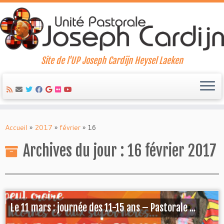
Site de l'UP Joseph Cardijn Heysel Laeken
Skip
to
Accueil
»
2017
»
février
»
16
content
Archives du jour :
16 février 2017
Le 11 mars : journée des 11-15 ans – Pastorale ...