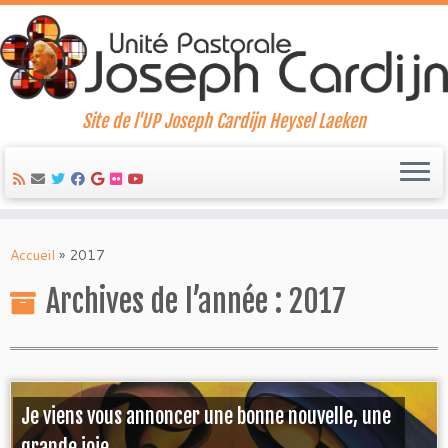
Site de l'UP Joseph Cardijn Heysel Laeken
Skip
to
Accueil
»
2017
content
Archives de l’année :
2017
Je viens vous annoncer une bonne nouvelle, une
grande joie ...