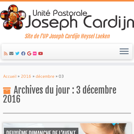
Site de l'UP Joseph Cardijn Heysel Laeken
Skip
to
Accueil
»
2016
»
décembre
»
03
content
Archives du jour :
3 décembre
2016
DEUXIÈME DIMANCHE DE L’AVENT