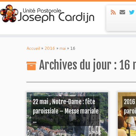
Skip
to
Accueil
»
2016
»
mai
»
16
content
Archives du jour :
16 
22 mai , Notre-Dame : fête
2016 
paroissiale – Messe mariale
paroi
...