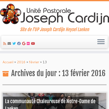
Site de l'UP Joseph Cardijn Heysel Laeken
Skip
to
Accueil
»
2016
»
février
»
13
content
Archives du jour :
13 février 2016
La communauté Chaleureuse de Notre-Dame de
Laeken