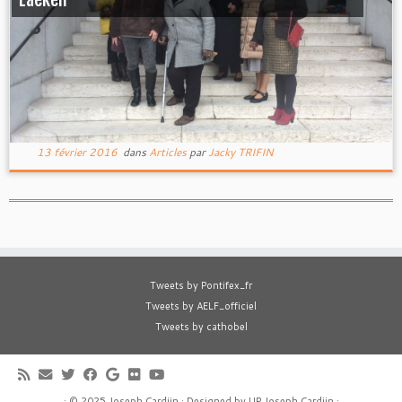
13 février 2016
dans
Articles
par
Jacky TRIFIN
Tweets by Pontifex_fr
Tweets by AELF_officiel
Tweets by cathobel
·
© 2025
Joseph Cardijn
·
Designed by
UP Joseph Cardijn
·