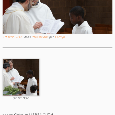
19 avril 2016
dans
Réalisations
par
Cardijn
SONY DSC
photo: Christian LIEBENGUTH