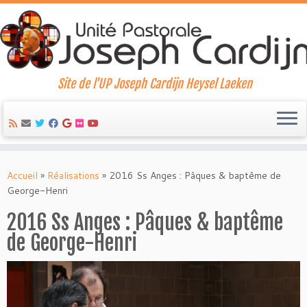
Site de l'UP Joseph Cardijn Heysel Laeken
Skip
to
Accueil
»
Réalisations
»
2016 Ss Anges : Pâques & baptême de
content
George-Henri
2016 Ss Anges : Pâques & baptême
de George-Henri