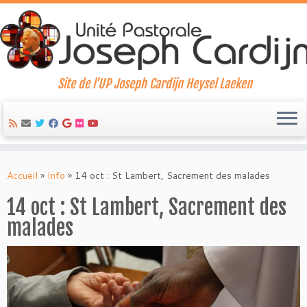
Site de l'UP Joseph Cardijn Heysel Laeken
Skip
to
Accueil
»
Info
»
14 oct : St Lambert, Sacrement des malades
content
14 oct : St Lambert, Sacrement des
malades