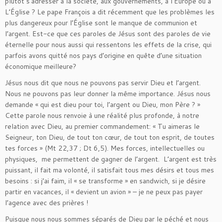
plutôt s’adresser à la société, aux gouvernements, à l’Europe ou à
L’Église ? Le pape François a dit récemment que les problèmes les
plus dangereux pour l’Église sont le manque de communion et
l’argent. Est-ce que ces paroles de Jésus sont des paroles de vie
éternelle pour nous aussi qui ressentons les effets de la crise, qui
parfois avons quitté nos pays d’origine en quête d’une situation
économique meilleure?
Jésus nous dit que nous ne pouvons pas servir Dieu et l’argent.
Nous ne pouvons pas leur donner la même importance. Jésus nous
demande « qui est dieu pour toi, l’argent ou Dieu, mon Père ? »
Cette parole nous renvoie à une réalité plus profonde, à notre
relation avec Dieu, au premier commandement: « Tu aimeras le
Seigneur, ton Dieu, de tout ton cœur, de tout ton esprit, de toutes
tes forces » (Mt 22,37 ; Dt 6,5). Mes forces, intellectuelles ou
physiques, me permettent de gagner de l’argent. L’argent est très
puissant, il fait ma volonté, il satisfait tous mes désirs et tous mes
besoins : si j’ai faim, il « se transforme » en sandwich, si je désire
partir en vacances, il « devient un avion » – je ne peux pas payer
l’agence avec des prières !
Puisque nous nous sommes séparés de Dieu par le péché et nous