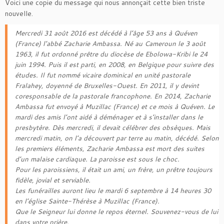
Voici une copie du message qui nous annonçait cette bien triste
nouvelle.
Mercredi 31 août 2016 est décédé à l’âge 53 ans à Quéven
(France) l’abbé Zacharie Ambassa. Né au Cameroun le 3 août
1963, il fut ordonné prêtre du diocèse de Ebolowa-Kribi le 24
juin 1994. Puis il est parti, en 2008, en Belgique pour suivre des
études. Il fut nommé vicaire dominical en unité pastorale
Fralahey, doyenné de Bruxelles-Ouest. En 2011, il y devint
coresponsable de la pastorale francophone. En 2014, Zacharie
Ambassa fut envoyé à Muzillac (France) et ce mois à Quéven. Le
mardi des amis l’ont aidé à déménager et à s’installer dans le
presbytère. Dès mercredi, il devait célébrer des obsèques. Mais
mercredi matin, on l’a découvert par terre au matin, décédé. Selon
les premiers éléments, Zacharie Ambassa est mort des suites
d’un malaise cardiaque. La paroisse est sous le choc.
Pour les paroissiens, il était un ami, un frère, un prêtre toujours
fidèle, jovial et serviable.
Les funérailles auront lieu le mardi 6 septembre à 14 heures 30
en l’église Sainte-Thérèse à Muzillac (France).
Que le Seigneur lui donne le repos éternel. Souvenez-vous de lui
dans votre prière.