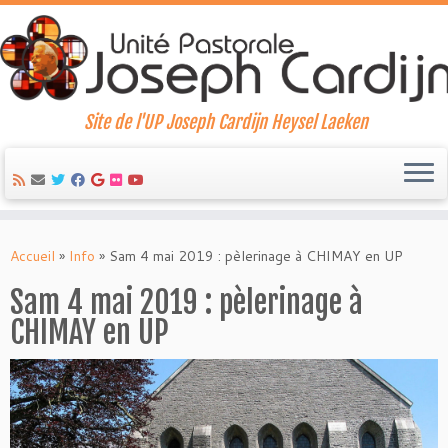
Site de l'UP Joseph Cardijn Heysel Laeken
Skip
to
Accueil
»
Info
»
Sam 4 mai 2019 : pèlerinage à CHIMAY en UP
content
Sam 4 mai 2019 : pèlerinage à
CHIMAY en UP