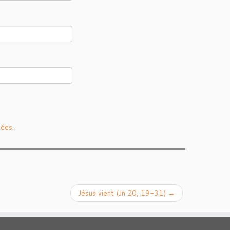
tées
.
Jésus vient (Jn 20, 19-31)
→