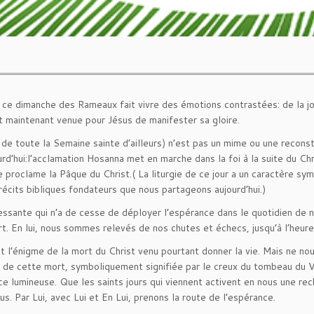
 ce dimanche des Rameaux fait vivre des émotions contrastées: de la jo
st maintenant venue pour Jésus de manifester sa gloire.
de toute la Semaine sainte d’ailleurs) n’est pas un mime ou une reconsti
rd’hui:l’acclamation Hosanna met en marche dans la foi à la suite du Ch
le proclame la Pâque du Christ.( La liturgie de ce jour a un caractère s
écits bibliques fondateurs que nous partageons aujourd’hui.)
ssante qui n’a de cesse de déployer l’espérance dans le quotidien de no
ort. En lui, nous sommes relevés de nos chutes et échecs, jusqu’à l’heur
nt l’énigme de la mort du Christ venu pourtant donner la vie. Mais ne n
 de cette mort, symboliquement signifiée par le creux du tombeau du Ven
nce lumineuse. Que les saints jours qui viennent activent en nous une re
us. Par Lui, avec Lui et En Lui, prenons la route de l’espérance.