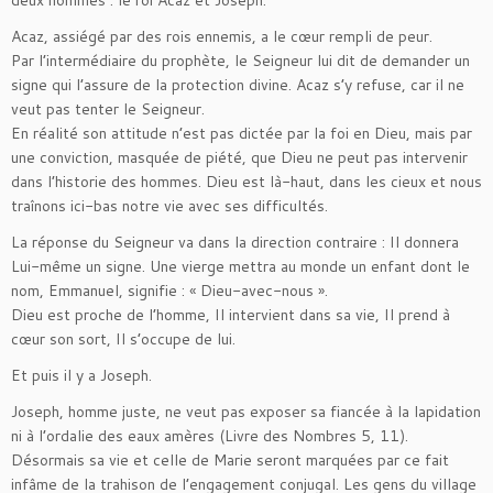
deux hommes : le roi Acaz et Joseph.
Acaz, assiégé par des rois ennemis, a le cœur rempli de peur.
Par l’intermédiaire du prophète, le Seigneur lui dit de demander un
signe qui l’assure de la protection divine. Acaz s’y refuse, car il ne
veut pas tenter le Seigneur.
En réalité son attitude n’est pas dictée par la foi en Dieu, mais par
une conviction, masquée de piété, que Dieu ne peut pas intervenir
dans l’historie des hommes. Dieu est là-haut, dans les cieux et nous
traînons ici-bas notre vie avec ses difficultés.
La réponse du Seigneur va dans la direction contraire : Il donnera
Lui-même un signe. Une vierge mettra au monde un enfant dont le
nom, Emmanuel, signifie : « Dieu-avec-nous ».
Dieu est proche de l’homme, Il intervient dans sa vie, Il prend à
cœur son sort, Il s’occupe de lui.
Et puis il y a Joseph.
Joseph, homme juste, ne veut pas exposer sa fiancée à la lapidation
ni à l’ordalie des eaux amères (Livre des Nombres 5, 11).
Désormais sa vie et celle de Marie seront marquées par ce fait
infâme de la trahison de l’engagement conjugal. Les gens du village