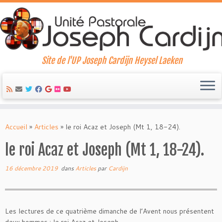
Site de l'UP Joseph Cardijn Heysel Laeken
Skip
to
Accueil
»
Articles
»
le roi Acaz et Joseph (Mt 1, 18-24).
content
le roi Acaz et Joseph (Mt 1, 18-24).
16 décembre 2019
dans
Articles
par
Cardijn
Les lectures de ce quatrième dimanche de l’Avent nous présentent