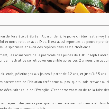
sion de foi a été célébrée ! A partir de là, le jeune chrétien est envoyé
 foi et notre relation avec Dieu. Il est aussi important de pouvoir pren
ille spirituelle et avoir des repères dans sa vie chrétienne.
nement, les animateurs de la pastorale des jeunes de l’UP Joseph Cardi
leur permettrait de se retrouver ensemble après ces 2 années d’initiation
ends, pèlerinages aux jeunes à partir de 12 ans, et jusqu’à 35 ans.
s sacrements de l’initiation chrétienne ou pas, que tu sois croyant ou c
e découvrir : celle de l’Évangile. C’est notre vocation de te la faire 
compagnent des jeunes pour grandir dans leur vie quotidienne et dans la
erie de l’enseignement public…