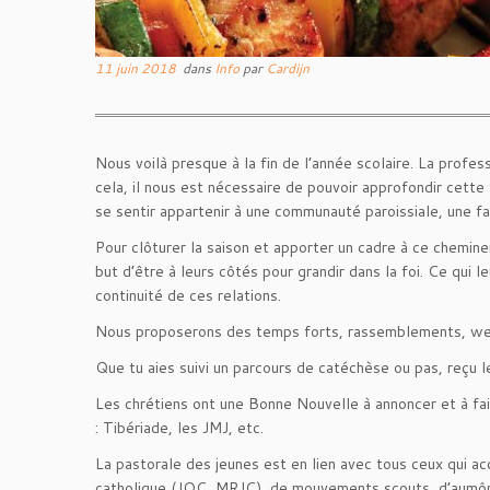
11 juin 2018
dans
Info
par
Cardijn
Nous voilà presque à la fin de l’année scolaire. La profes
cela, il nous est nécessaire de pouvoir approfondir cette
se sentir appartenir à une communauté paroissiale, une fam
Pour clôturer la saison et apporter un cadre à ce chemi
but d’être à leurs côtés pour grandir dans la foi. Ce qui 
continuité de ces relations.
Nous proposerons des temps forts, rassemblements, week-
Que tu aies suivi un parcours de catéchèse ou pas, reçu le
Les chrétiens ont une Bonne Nouvelle à annoncer et à fair
: Tibériade, les JMJ, etc.
La pastorale des jeunes est en lien avec tous ceux qui ac
catholique (JOC, MRJC), de mouvements scouts, d’aumôn