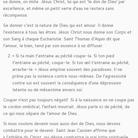
se donne, on imite Jésus Christ, lui qui est ‘le don de Dieu’ par
excellence, et même un petit verre d’eau ne restera sans
récompense.
Se donner c’est la nature de Dieu qui est amour. Il donne
l’existence à tous les êtres. Jésus Christ nous donne son Corps et
son Sang à chaque Eucharistie. Saint Thomas d’Aquin dit que
l’amour, le bien, tend par son essence à se diffuser.
« Si ta main t’entraine au péché coupe-la. Si ton pied
t’entraine au péché, coupe-le. Si ton œil t’entraine au péché,
arrache-le. » Jésus emploie souvent des paradoxes. Il ne
prône pas la violence contre nous-mêmes. De l’agressivité
contre soi est souvent la conséquence d’une dépression
latente ou de mésestime envers soi.
Couper n’est pas toujours négatif. Si à la naissance on ne coupe pas
le cordon ombilical, l’enfant mourrait. Jésus parle ici de péché, de
ce qui nous sépare de l’amour de Dieu.
Si nous voulons devenir nous aussi don de Dieu, nous devons
combattre pour le devenir. Saint Jean Cassien affirme que
« l’athlète du Christ, qui désire combattre la vrai lutte spirituelle