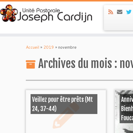
Skip
to
Accueil
»
2019
»
novembre
content
Archives du mois :
no
Veillez pour être prêts (Mt
Anniv
24, 37-44)
Bien
Fouc