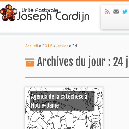
Skip
to
Accueil
»
2018
»
janvier
»
24
content
Archives du jour :
24 
Agenda de la catéchèse à
Notre-Dame