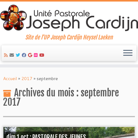
Site de l'UP Joseph Cardijn Heysel Laeken
Skip
to
Accueil
»
2017
»
septembre
content
Archives du mois :
septembre
2017
dim 1 oct : PASTORALE DES JEUNES