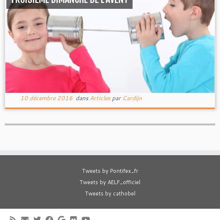
10 décembre 2016
dans
Articles
par
Cardijn
Tweets by Pontifex_fr
Tweets by AELF_officiel
Tweets by cathobel