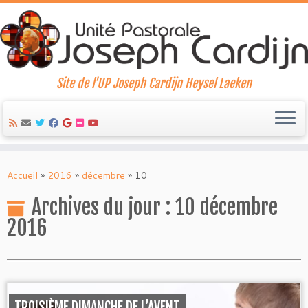
Site de l'UP Joseph Cardijn Heysel Laeken
Skip
to
Accueil
»
2016
»
décembre
»
10
content
Archives du jour :
10 décembre
2016
TROISIÈME DIMANCHE DE L’AVENT