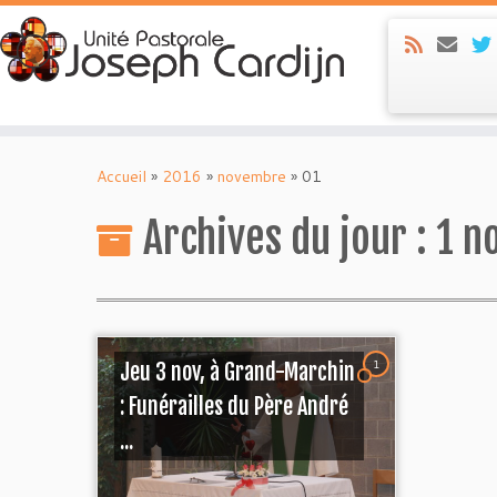
Skip
to
Accueil
»
2016
»
novembre
»
01
content
Archives du jour :
1 n
1
Jeu 3 nov, à Grand-Marchin
: Funérailles du Père André
...