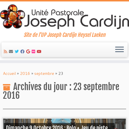
Site de l'UP Joseph Cardijn Heysel Laeken
Skip
to
Accueil
»
2016
»
septembre
»
23
content
Archives du jour :
23 septembre
2016
Dimanche 9 Octobre 2016 : Bolo + Jeu de piste ...