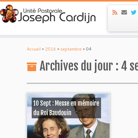
Skip
to
Accueil
»
2016
»
septembre
»
04
content
Archives du jour :
4 s
10 Sept : Messe en mémoire
du Roi Baudouin