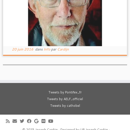
20 juin 2016
dans
Info
par
Cardijn
Tweets by Pontifex_fr
Tweets by AELF_officiel
Tweets by cathobel
·
© 2025
Joseph Cardijn
·
Designed by
UP Joseph Cardijn
·