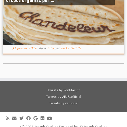
31 janvier 2016
dans
Info
par
Jacky TRIFIN
Tweets by Pontifex_fr
Tweets by AELF_officiel
Tweets by cathobel
·
© 2025
Joseph Cardijn
·
Designed by
UP Joseph Cardijn
·