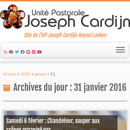
Site de l'UP Joseph Cardijn Heysel Laeken
Skip
to
Accueil
»
2016
»
janvier
»
31
content
Archives du jour :
31 janvier 2016
Samedi 6 février : Chandeleur, souper aux
crêpes organisé par ...