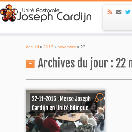
Skip
to
Accueil
»
2015
»
novembre
»
22
content
Archives du jour :
22 
1
22-11-2015 : Messe Joseph
Cardijn en Unité bilingue