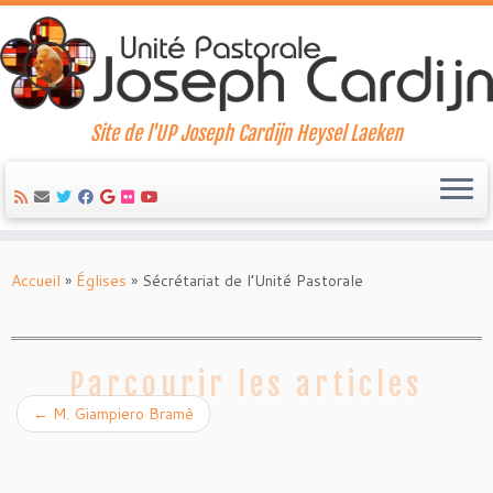
Site de l'UP Joseph Cardijn Heysel Laeken
Skip
to
Accueil
»
Églises
»
Sécrétariat de l’Unité Pastorale
content
Parcourir les articles
←
M. Giampiero Bramè