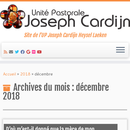
Site de l'UP Joseph Cardijn Heysel Laeken
Skip
to
Accueil
»
2018
»
décembre
content
Archives du mois :
décembre
2018
D’où m’est-il donné que la mère de mon